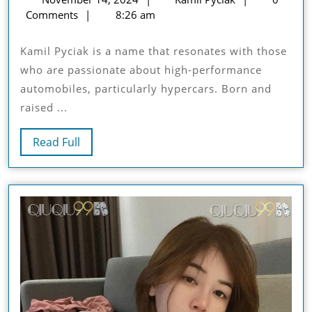
Enthusiast
14,
Pyciak
Comments
8:26 am
Of
2024
Hypercars
Kamil Pyciak is a name that resonates with those
who are passionate about high-performance
automobiles, particularly hypercars. Born and
raised ...
Read
Read Full
Full