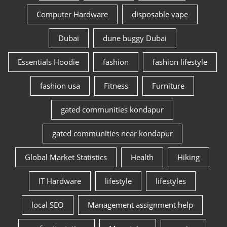
Computer Hardware
disposable vape
Dubai
dune buggy Dubai
Essentials Hoodie
fashion
fashion lifestyle
fashion usa
Fitness
Furniture
gated communities kondapur
gated communities near kondapur
Global Market Statistics
Health
Hiking
IT Hardware
lifestyle
lifestyles
local SEO
Management assignment help