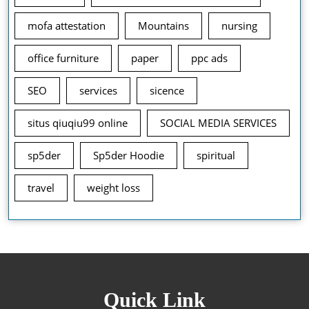
mofa attestation
Mountains
nursing
office furniture
paper
ppc ads
SEO
services
sicence
situs qiuqiu99 online
SOCIAL MEDIA SERVICES
sp5der
Sp5der Hoodie
spiritual
travel
weight loss
Quick Link