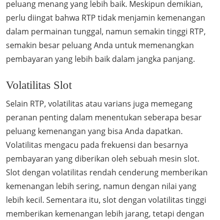
peluang menang yang lebih baik. Meskipun demikian,
perlu diingat bahwa RTP tidak menjamin kemenangan
dalam permainan tunggal, namun semakin tinggi RTP,
semakin besar peluang Anda untuk memenangkan
pembayaran yang lebih baik dalam jangka panjang.
Volatilitas Slot
Selain RTP, volatilitas atau varians juga memegang
peranan penting dalam menentukan seberapa besar
peluang kemenangan yang bisa Anda dapatkan.
Volatilitas mengacu pada frekuensi dan besarnya
pembayaran yang diberikan oleh sebuah mesin slot.
Slot dengan volatilitas rendah cenderung memberikan
kemenangan lebih sering, namun dengan nilai yang
lebih kecil. Sementara itu, slot dengan volatilitas tinggi
memberikan kemenangan lebih jarang, tetapi dengan