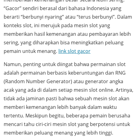
“Gacor” sendiri berasal dari bahasa Indonesia yang
berarti “berbunyi nyaring” atau “terus berbunyi”. Dalam
konteks slot, ini merujuk pada mesin slot yang
memberikan hasil kemenangan atau pembayaran lebih
sering, yang diharapkan bisa meningkatkan peluang
pemain untuk menang.
link slot gacor
Namun, penting untuk diingat bahwa permainan slot
adalah permainan berbasis keberuntungan dan RNG
(Random Number Generator) atau generator angka
acak yang ada di dalam setiap mesin slot online. Artinya,
tidak ada jaminan pasti bahwa sebuah mesin slot akan
memberi kemenangan lebih banyak dalam waktu
tertentu. Meskipun begitu, beberapa pemain berusaha
mencari tahu ciri-ciri mesin slot yang berpotensi untuk
memberikan peluang menang yang lebih tinggi.