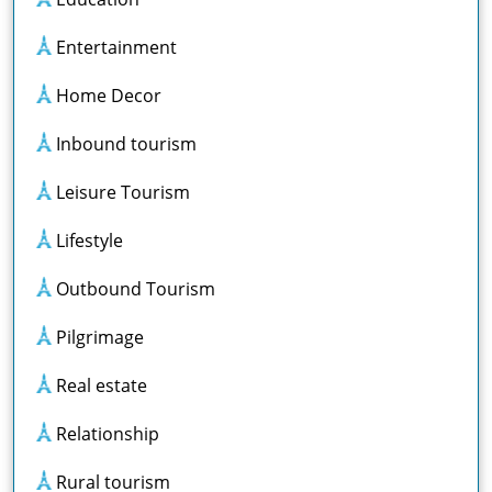
Entertainment
Home Decor
Inbound tourism
Leisure Tourism
Lifestyle
Outbound Tourism
Pilgrimage
Real estate
Relationship
Rural tourism