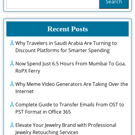
Search
Recent Posts
Why Travelers in Saudi Arabia Are Turning to
Discount Platforms for Smarter Spending
Now Spend Just 6.5 Hours From Mumbai To Goa.
RoPX Ferry
Why Meme Video Generators Are Taking Over the
Internet
Complete Guide to Transfer Emails From OST to
PST Format in Office 365
Elevate Your Jewelry Brand with Professional
Jewelry Retouching Services