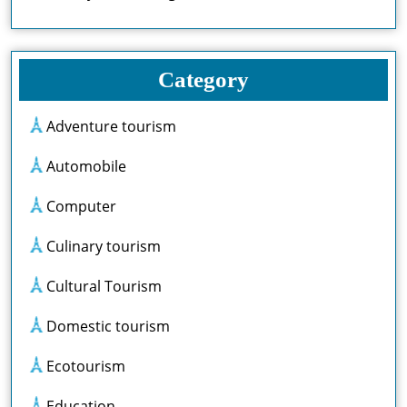
Category
Adventure tourism
Automobile
Computer
Culinary tourism
Cultural Tourism
Domestic tourism
Ecotourism
Education