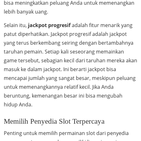
bisa meningkatkan peluang Anda untuk memenangkan
lebih banyak uang.
Selain itu,
jackpot progresif
adalah fitur menarik yang
patut diperhatikan. Jackpot progresif adalah jackpot
yang terus berkembang seiring dengan bertambahnya
taruhan pemain. Setiap kali seseorang memainkan
game tersebut, sebagian kecil dari taruhan mereka akan
masuk ke dalam jackpot. Ini berarti jackpot bisa
mencapai jumlah yang sangat besar, meskipun peluang
untuk memenangkannya relatif kecil. Jika Anda
beruntung, kemenangan besar ini bisa mengubah
hidup Anda.
Memilih Penyedia Slot Terpercaya
Penting untuk memilih permainan slot dari penyedia