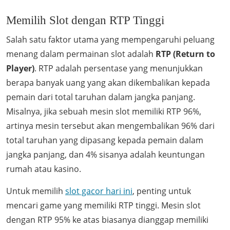
Memilih Slot dengan RTP Tinggi
Salah satu faktor utama yang mempengaruhi peluang
menang dalam permainan slot adalah
RTP (Return to
Player)
. RTP adalah persentase yang menunjukkan
berapa banyak uang yang akan dikembalikan kepada
pemain dari total taruhan dalam jangka panjang.
Misalnya, jika sebuah mesin slot memiliki RTP 96%,
artinya mesin tersebut akan mengembalikan 96% dari
total taruhan yang dipasang kepada pemain dalam
jangka panjang, dan 4% sisanya adalah keuntungan
rumah atau kasino.
Untuk memilih
slot gacor hari ini
, penting untuk
mencari game yang memiliki RTP tinggi. Mesin slot
dengan RTP 95% ke atas biasanya dianggap memiliki