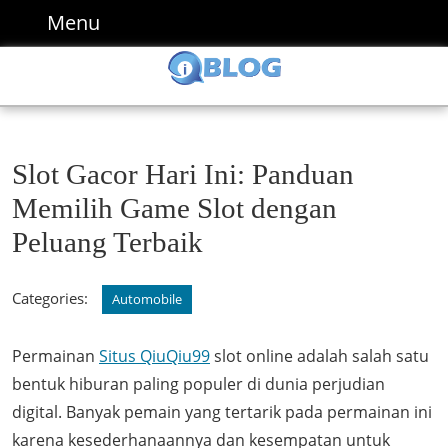
Skip
Menu
Menu
to
content
Skip
to
content
Slot Gacor Hari Ini: Panduan
Memilih Game Slot dengan
Peluang Terbaik
Categories:
Automobile
Permainan
Situs QiuQiu99
slot online adalah salah satu
bentuk hiburan paling populer di dunia perjudian
digital. Banyak pemain yang tertarik pada permainan ini
karena kesederhanaannya dan kesempatan untuk